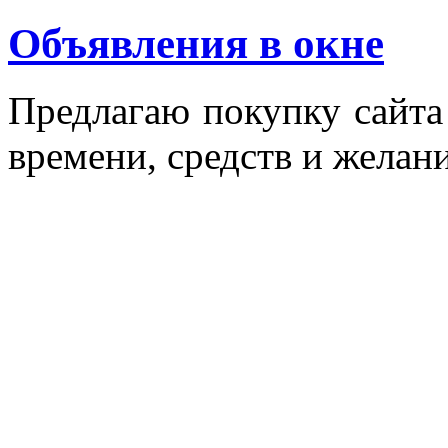
Объявления в окне
Пред­ла­гаю по­куп­ку сай­т
вре­мени, средств и же­лани