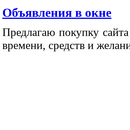
Объявления в окне
Пред­ла­гаю по­куп­ку сай­т
вре­мени, средств и же­лани