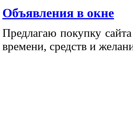
Объявления в окне
Пред­ла­гаю по­куп­ку сай­т
вре­мени, средств и же­лани