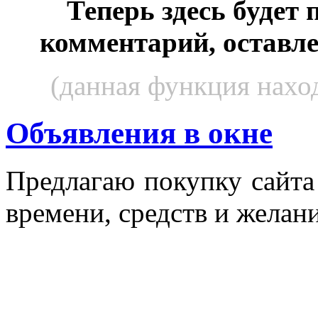
Теперь здесь будет
комментарий, оставл
(данная функция наход
Объявления в окне
Пред­ла­гаю по­куп­ку сай­т
вре­мени, средств и же­лани