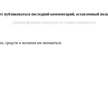
дет публиковаться последний комментарий, оставленный пол
(данная функция находится на стадии разработки)
ни, средств и же­лания им за­нимать­ся.