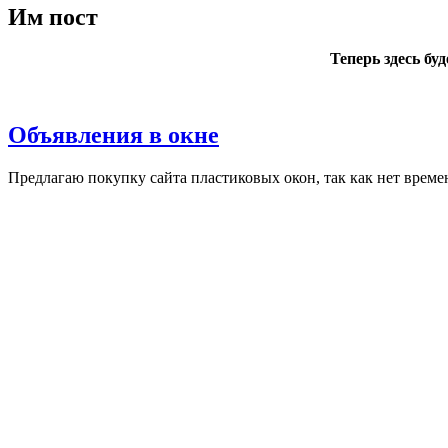
Им пост
Теперь здесь бу
Объявления в окне
Пред­ла­гаю по­куп­ку сай­та плас­ти­ковых окон, так как нет вре­ме