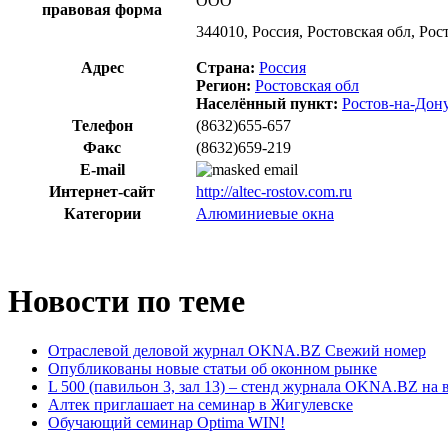
ООО
правовая форма
344010, Россия, Ростовская обл, Рос
Адрес
Страна:
Россия
Регион:
Ростовская обл
Населённый пункт:
Ростов-на-Дон
Телефон
(8632)655-657
Факс
(8632)659-219
E-mail
Интернет-сайт
http://altec-rostov.com.ru
Категории
Алюминиевые окна
Новости по теме
Отраслевой деловой журнал OKNA.BZ Свежий номер
Опубликованы новые статьи об оконном рынке
L 500 (павильон 3, зал 13) – стенд журнала OKNA.BZ на 
Алтек приглашает на семинар в Жигулевске
Обучающий семинар Optima WIN!