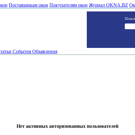
окон
Поставщикам окон
Покупателям окон
Журнал OKNA.BZ
Ок
Поиск
татьи
События
Объявления
Нет активных авторизованных пользователей