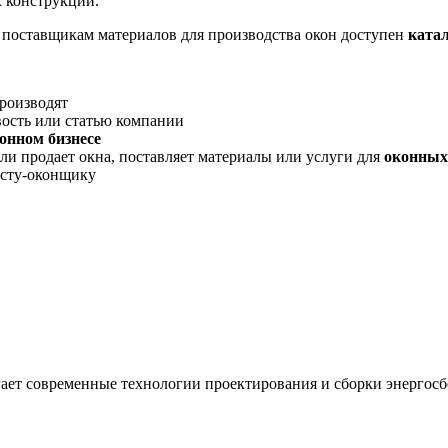
 конструкций.
, поставщикам материалов для производства окон доступен
ката
производят
вость или статью компании
онном бизнесе
ли продает окна, поставляет материалы или услуги для
оконных
исту-оконщику
ает современные технологии проектирования и сборки энерго