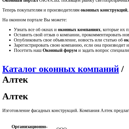
Оконный портал
OKNA.BZ посвящен рынку светопрозрачных
Теперь покупателям и производителям
оконных конструкций
На оконном портале Вы можете:
Узнать все об окнах и
оконных компаниях
, которые их 
Оставить свой отзыв о компании, прокомментировать но
Опубликовать свое объявление, новость или статью об
ок
Зарегистрировать свою компанию, если она производит и
Посетить наш
Оконный форум
и задать вопрос специал
Каталог оконных компаний
/
Алтек
Алтек
И
зготовлени
е
фасадных конструкций. Компания Алтек предлаг
Организационно-