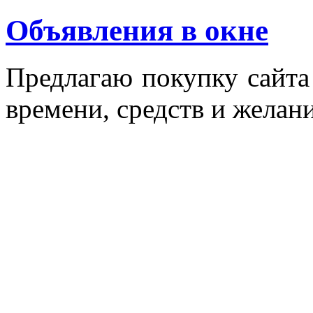
Объявления в окне
Пред­ла­гаю по­куп­ку сай­т
вре­мени, средств и же­лани