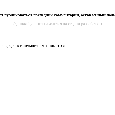
дет публиковаться последний комментарий, оставленный пол
(данная функция находится на стадии разработки)
ни, средств и же­лания им за­нимать­ся.