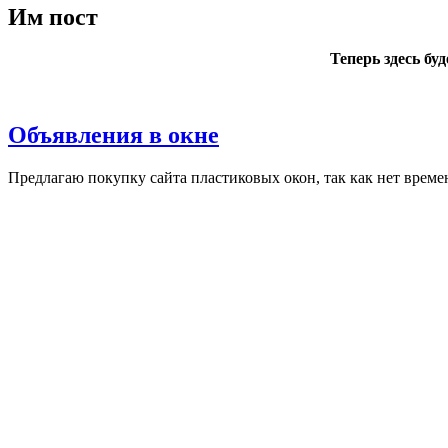
Им пост
Теперь здесь бу
Объявления в окне
Пред­ла­гаю по­куп­ку сай­та плас­ти­ковых окон, так как нет вре­ме