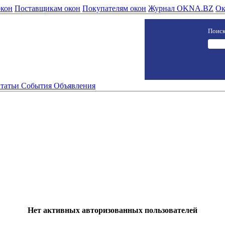
окон
Поставщикам окон
Покупателям окон
Журнал OKNA.BZ
Ок
Поиск
татьи
События
Объявления
Нет активных авторизованных пользователей