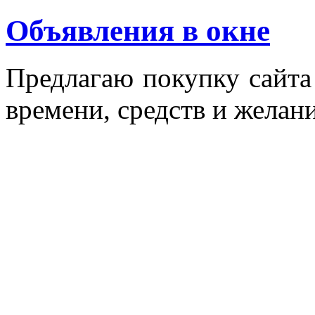
Объявления в окне
Пред­ла­гаю по­куп­ку сай­т
вре­мени, средств и же­лани