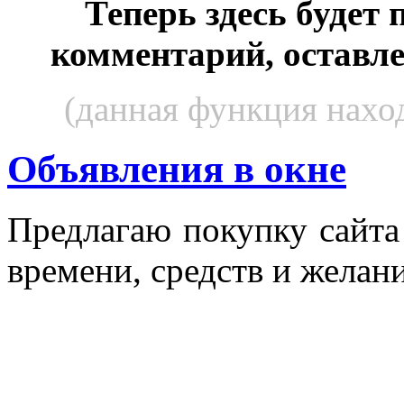
Теперь здесь будет
комментарий, оставл
(данная функция наход
Объявления в окне
Пред­ла­гаю по­куп­ку сай­т
вре­мени, средств и же­лани