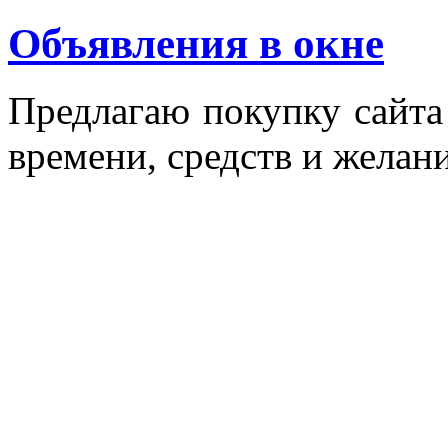
Объявления в окне
Пред­ла­гаю по­куп­ку сай­т
вре­мени, средств и же­лани