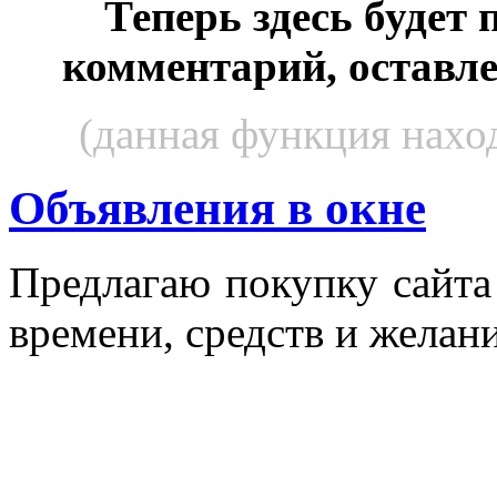
Теперь здесь будет
комментарий, оставл
(данная функция наход
Объявления в окне
Пред­ла­гаю по­куп­ку сай­т
вре­мени, средств и же­лани