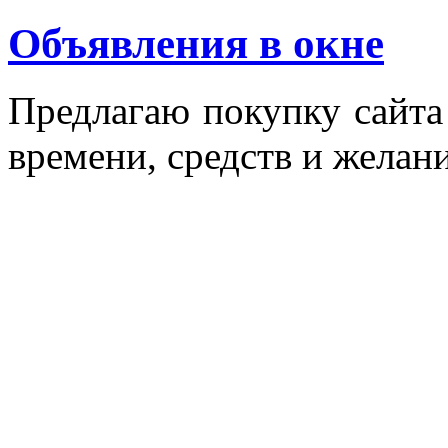
Объявления в окне
Пред­ла­гаю по­куп­ку сай­т
вре­мени, средств и же­лани