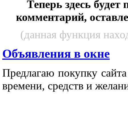
Теперь здесь будет
комментарий, оставл
(данная функция наход
Объявления в окне
Пред­ла­гаю по­куп­ку сай­т
вре­мени, средств и же­лани