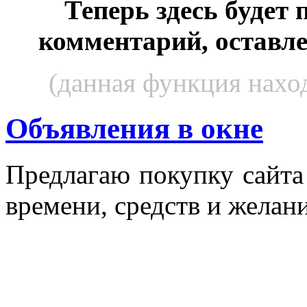
Теперь здесь будет
комментарий, оставл
(данная функция наход
Объявления в окне
Пред­ла­гаю по­куп­ку сай­т
вре­мени, средств и же­лани