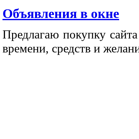
Объявления в окне
Пред­ла­гаю по­куп­ку сай­т
вре­мени, средств и же­лани