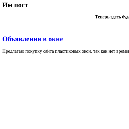
Им пост
Теперь здесь бу
Объявления в окне
Пред­ла­гаю по­куп­ку сай­та плас­ти­ковых окон, так как нет вре­ме