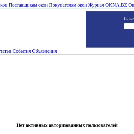
окон
Поставщикам окон
Покупателям окон
Журнал OKNA.BZ
Ок
Поиск
татьи
События
Объявления
Нет активных авторизованных пользователей