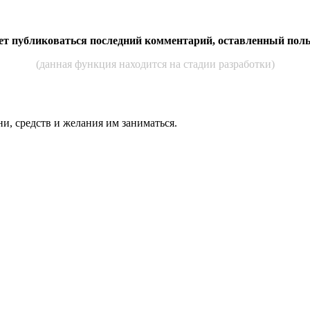
дет публиковаться последний комментарий, оставленный пол
(данная функция находится на стадии разработки)
ни, средств и же­лания им за­нимать­ся.