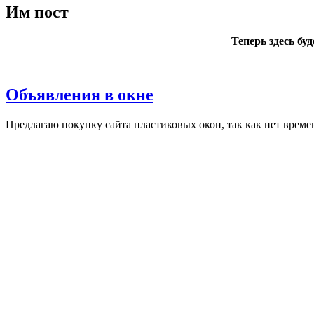
Им пост
Теперь здесь бу
Объявления в окне
Пред­ла­гаю по­куп­ку сай­та плас­ти­ковых окон, так как нет вре­ме