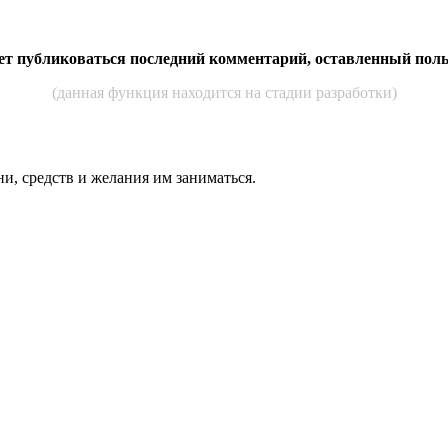
дет публиковаться последний комментарий, оставленный пол
(данная функция находится на стадии разработки)
ни, средств и же­лания им за­нимать­ся.