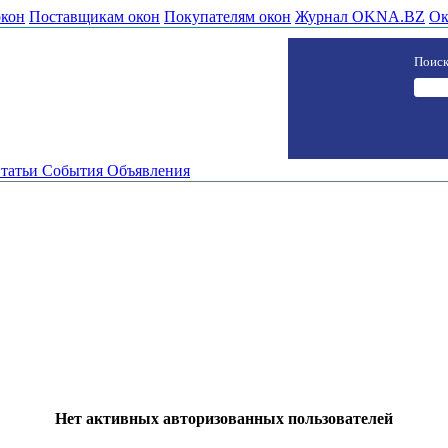
окон
Поставщикам окон
Покупателям окон
Журнал OKNA.BZ
Ок
Поиск
татьи
События
Объявления
Нет активных авторизованных пользователей