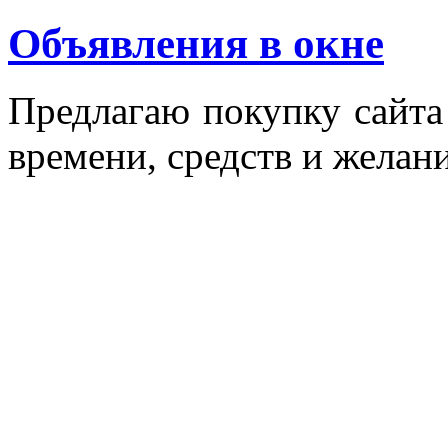
Объявления в окне
Пред­ла­гаю по­куп­ку сай­т
вре­мени, средств и же­лани