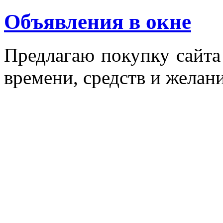
Объявления в окне
Пред­ла­гаю по­куп­ку сай­т
вре­мени, средств и же­лани