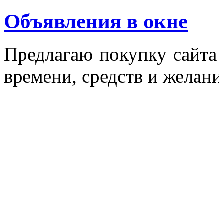
Объявления в окне
Пред­ла­гаю по­куп­ку сай­т
вре­мени, средств и же­лани