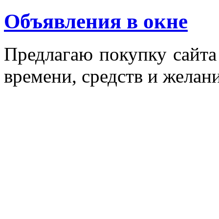
Объявления в окне
Пред­ла­гаю по­куп­ку сай­т
вре­мени, средств и же­лани