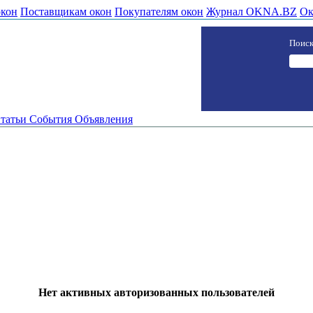
окон
Поставщикам окон
Покупателям окон
Журнал OKNA.BZ
Ок
Поиск
татьи
События
Объявления
Нет активных авторизованных пользователей