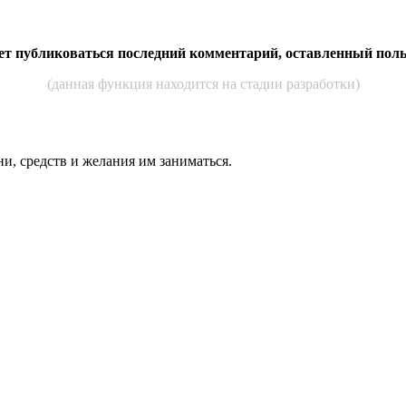
дет публиковаться последний комментарий, оставленный пол
(данная функция находится на стадии разработки)
ни, средств и же­лания им за­нимать­ся.