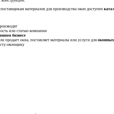
 конструкций.
, поставщикам материалов для производства окон доступен
ката
производят
вость или статью компании
онном бизнесе
ли продает окна, поставляет материалы или услуги для
оконных
исту-оконщику