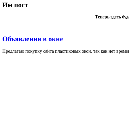
Им пост
Теперь здесь бу
Объявления в окне
Пред­ла­гаю по­куп­ку сай­та плас­ти­ковых окон, так как нет вре­ме