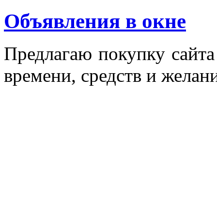
Объявления в окне
Пред­ла­гаю по­куп­ку сай­т
вре­мени, средств и же­лани