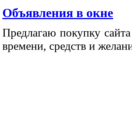
Объявления в окне
Пред­ла­гаю по­куп­ку сай­т
вре­мени, средств и же­лани