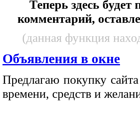
Теперь здесь будет
комментарий, оставл
(данная функция наход
Объявления в окне
Пред­ла­гаю по­куп­ку сай­т
вре­мени, средств и же­лани