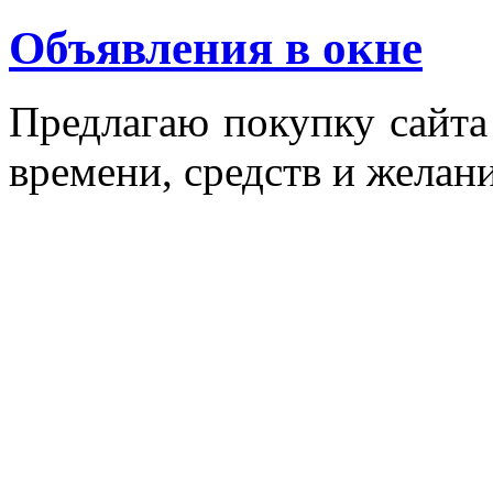
Объявления в окне
Пред­ла­гаю по­куп­ку сай­т
вре­мени, средств и же­лани