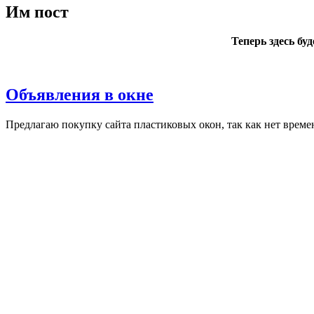
Им пост
Теперь здесь бу
Объявления в окне
Пред­ла­гаю по­куп­ку сай­та плас­ти­ковых окон, так как нет вре­ме