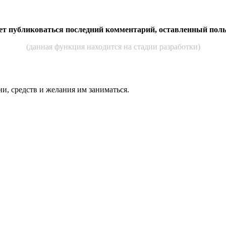
дет публиковаться последний комментарий, оставленный пол
(данная функция находится на стадии разработки)
ни, средств и же­лания им за­нимать­ся.