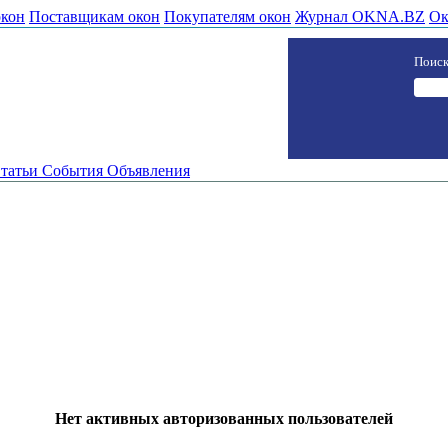
окон
Поставщикам окон
Покупателям окон
Журнал OKNA.BZ
Ок
Поиск
татьи
События
Объявления
Нет активных авторизованных пользователей