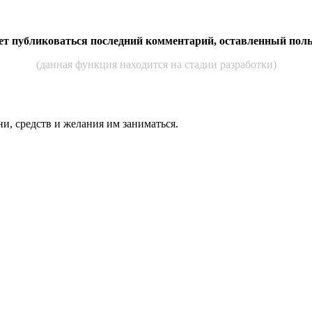
дет публиковаться последний комментарий, оставленный пол
(данная функция находится на стадии разработки)
ни, средств и же­лания им за­нимать­ся.