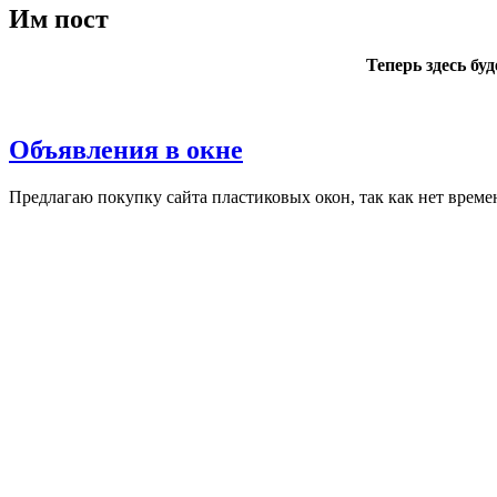
Им пост
Теперь здесь бу
Объявления в окне
Пред­ла­гаю по­куп­ку сай­та плас­ти­ковых окон, так как нет вре­ме