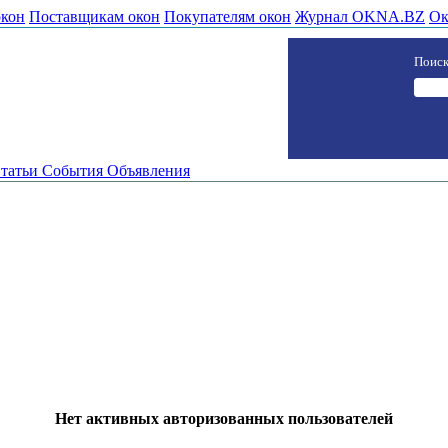
окон
Поставщикам окон
Покупателям окон
Журнал OKNA.BZ
Ок
Поиск
татьи
События
Объявления
Нет активных авторизованных пользователей