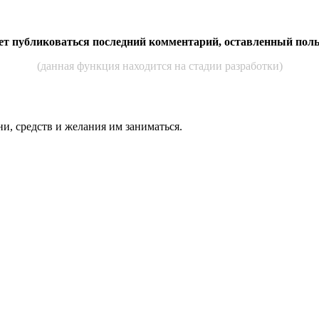
дет публиковаться последний комментарий, оставленный пол
(данная функция находится на стадии разработки)
ни, средств и же­лания им за­нимать­ся.