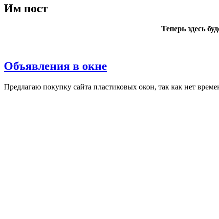
Им пост
Теперь здесь бу
Объявления в окне
Пред­ла­гаю по­куп­ку сай­та плас­ти­ковых окон, так как нет вре­ме