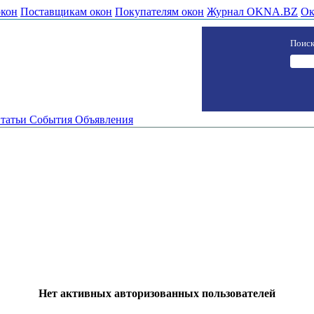
окон
Поставщикам окон
Покупателям окон
Журнал OKNA.BZ
Ок
Поиск
татьи
События
Объявления
Нет активных авторизованных пользователей