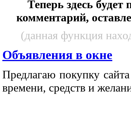
Теперь здесь будет
комментарий, оставл
(данная функция наход
Объявления в окне
Пред­ла­гаю по­куп­ку сай­т
вре­мени, средств и же­лани