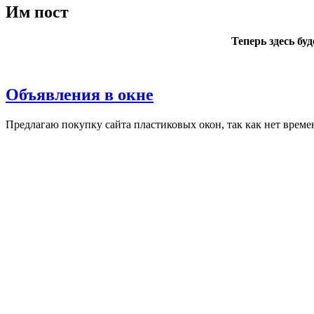
Им пост
Теперь здесь бу
Объявления в окне
Пред­ла­гаю по­куп­ку сай­та плас­ти­ковых окон, так как нет вре­ме