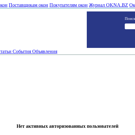
окон
Поставщикам окон
Покупателям окон
Журнал OKNA.BZ
Ок
Поиск
татьи
События
Объявления
Нет активных авторизованных пользователей