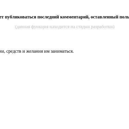
дет публиковаться последний комментарий, оставленный пол
(данная функция находится на стадии разработки)
ни, средств и же­лания им за­нимать­ся.