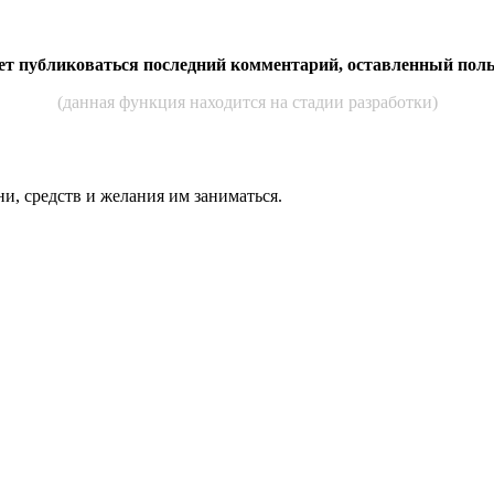
дет публиковаться последний комментарий, оставленный пол
(данная функция находится на стадии разработки)
ни, средств и же­лания им за­нимать­ся.