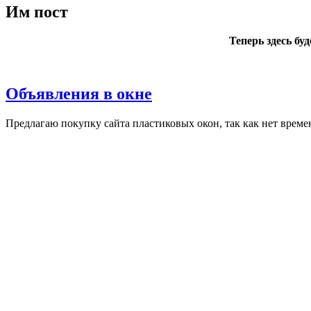
Им пост
Теперь здесь бу
Объявления в окне
Пред­ла­гаю по­куп­ку сай­та плас­ти­ковых окон, так как нет вре­ме