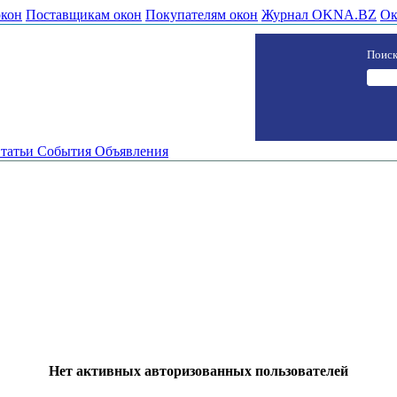
окон
Поставщикам окон
Покупателям окон
Журнал OKNA.BZ
Ок
Поиск
татьи
События
Объявления
Нет активных авторизованных пользователей