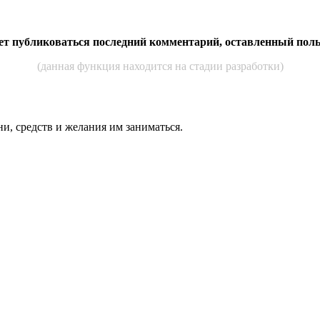
дет публиковаться последний комментарий, оставленный пол
(данная функция находится на стадии разработки)
ни, средств и же­лания им за­нимать­ся.