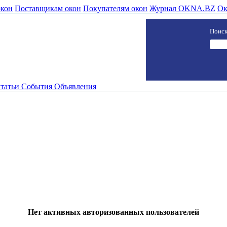
окон
Поставщикам окон
Покупателям окон
Журнал OKNA.BZ
Ок
Поиск
татьи
События
Объявления
Нет активных авторизованных пользователей