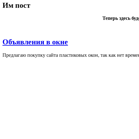
Им пост
Теперь здесь бу
Объявления в окне
Пред­ла­гаю по­куп­ку сай­та плас­ти­ковых окон, так как нет вре­ме