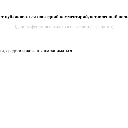
дет публиковаться последний комментарий, оставленный пол
(данная функция находится на стадии разработки)
ни, средств и же­лания им за­нимать­ся.