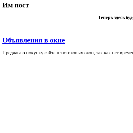
Им пост
Теперь здесь бу
Объявления в окне
Пред­ла­гаю по­куп­ку сай­та плас­ти­ковых окон, так как нет вре­ме