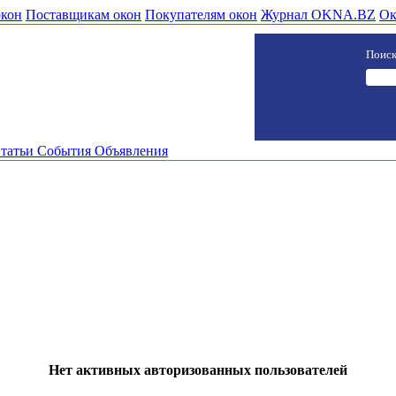
окон
Поставщикам окон
Покупателям окон
Журнал OKNA.BZ
Ок
Поиск
татьи
События
Объявления
Нет активных авторизованных пользователей