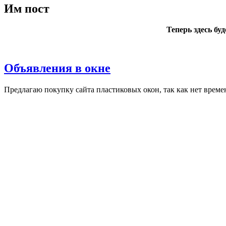
Им пост
Теперь здесь бу
Объявления в окне
Пред­ла­гаю по­куп­ку сай­та плас­ти­ковых окон, так как нет вре­ме