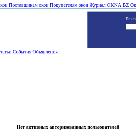
окон
Поставщикам окон
Покупателям окон
Журнал OKNA.BZ
Ок
Поиск
татьи
События
Объявления
Нет активных авторизованных пользователей