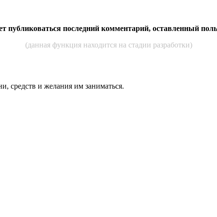
дет публиковаться последний комментарий, оставленный пол
(данная функция находится на стадии разработки)
ни, средств и же­лания им за­нимать­ся.