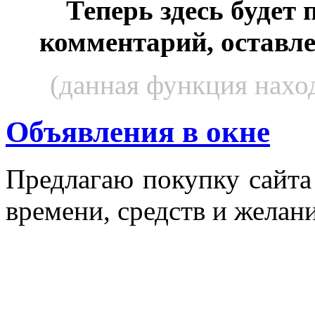
Теперь здесь будет
комментарий, оставл
(данная функция наход
Объявления в окне
Пред­ла­гаю по­куп­ку сай­т
вре­мени, средств и же­лани