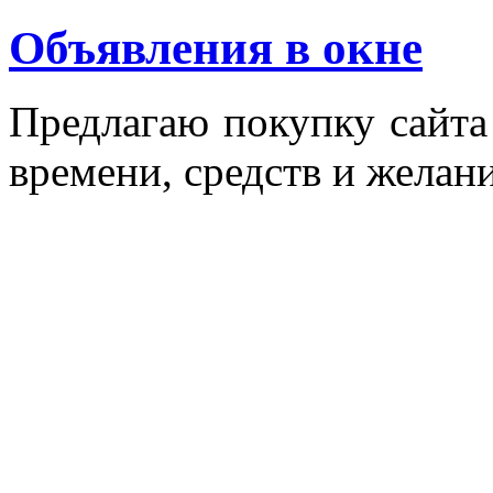
Объявления в окне
Пред­ла­гаю по­куп­ку сай­т
вре­мени, средств и же­лани