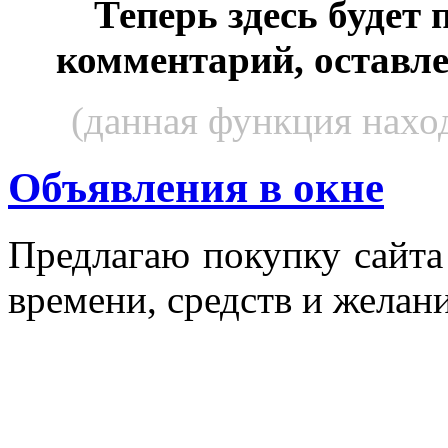
Теперь здесь будет
комментарий, оставл
(данная функция наход
Объявления в окне
Пред­ла­гаю по­куп­ку сай­т
вре­мени, средств и же­лани