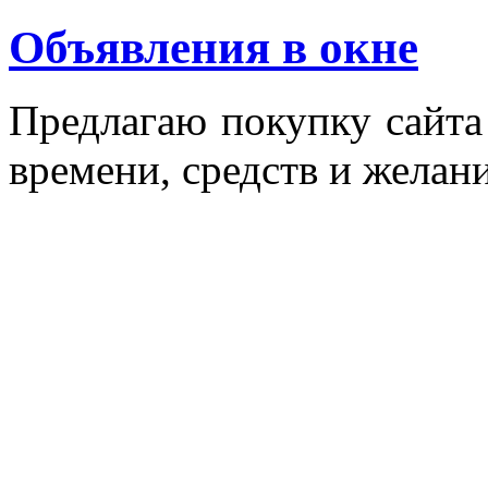
Объявления в окне
Пред­ла­гаю по­куп­ку сай­т
вре­мени, средств и же­лани