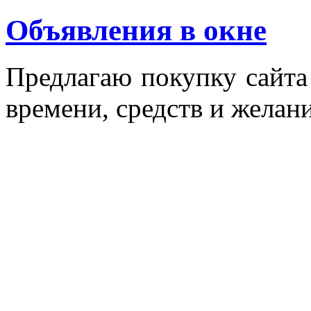
Объявления в окне
Пред­ла­гаю по­куп­ку сай­т
вре­мени, средств и же­лани