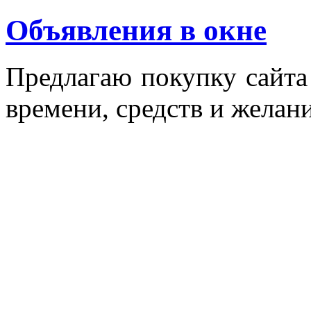
Объявления в окне
Пред­ла­гаю по­куп­ку сай­т
вре­мени, средств и же­лани