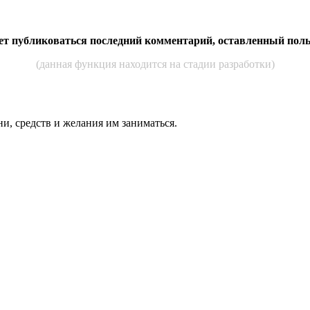
дет публиковаться последний комментарий, оставленный пол
(данная функция находится на стадии разработки)
ни, средств и же­лания им за­нимать­ся.