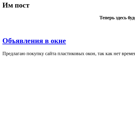
Им пост
Теперь здесь бу
Объявления в окне
Пред­ла­гаю по­куп­ку сай­та плас­ти­ковых окон, так как нет вре­ме