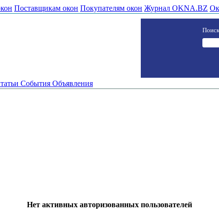
окон
Поставщикам окон
Покупателям окон
Журнал OKNA.BZ
Ок
Поиск
татьи
События
Объявления
Нет активных авторизованных пользователей