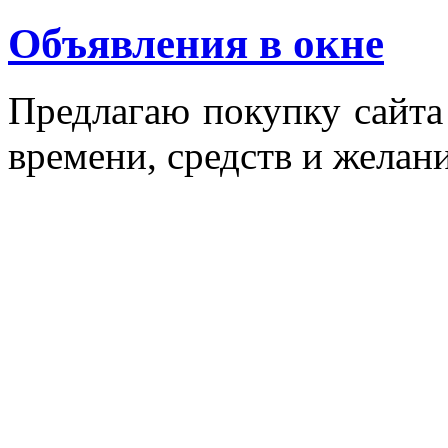
Объявления в окне
Пред­ла­гаю по­куп­ку сай­т
вре­мени, средств и же­лани