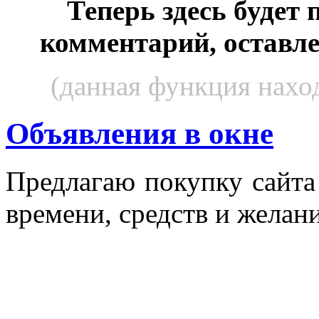
Теперь здесь будет
комментарий, оставл
(данная функция наход
Объявления в окне
Пред­ла­гаю по­куп­ку сай­т
вре­мени, средств и же­лани