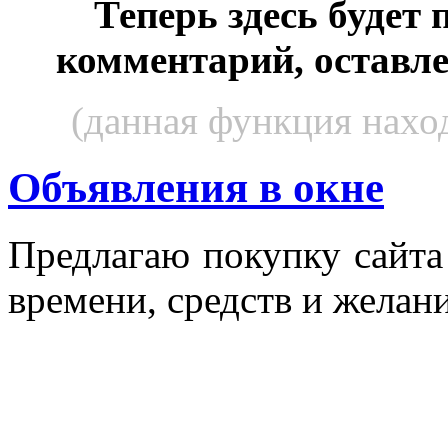
Теперь здесь будет
комментарий, оставл
(данная функция наход
Объявления в окне
Пред­ла­гаю по­куп­ку сай­т
вре­мени, средств и же­лани