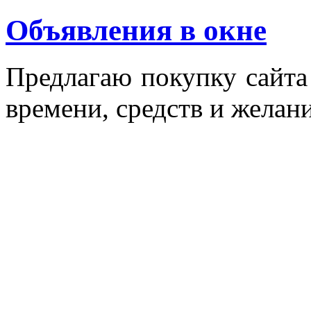
Объявления в окне
Пред­ла­гаю по­куп­ку сай­т
вре­мени, средств и же­лани