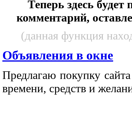
Теперь здесь будет
комментарий, оставл
(данная функция наход
Объявления в окне
Пред­ла­гаю по­куп­ку сай­т
вре­мени, средств и же­лани