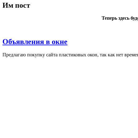
Им пост
Теперь здесь бу
Объявления в окне
Пред­ла­гаю по­куп­ку сай­та плас­ти­ковых окон, так как нет вре­ме