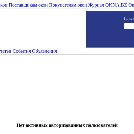
окон
Поставщикам окон
Покупателям окон
Журнал OKNA.BZ
Ок
Поиск
татьи
События
Объявления
Нет активных авторизованных пользователей