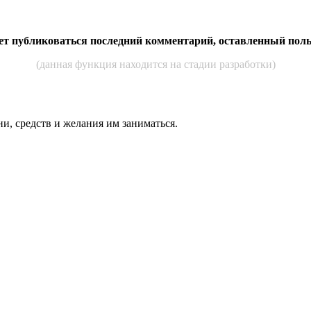
дет публиковаться последний комментарий, оставленный пол
(данная функция находится на стадии разработки)
ни, средств и же­лания им за­нимать­ся.