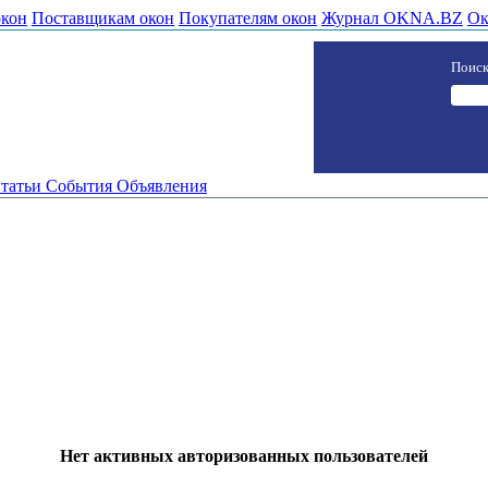
окон
Поставщикам окон
Покупателям окон
Журнал OKNA.BZ
Ок
Поиск
татьи
События
Объявления
Нет активных авторизованных пользователей