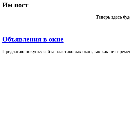
Им пост
Теперь здесь бу
Объявления в окне
Пред­ла­гаю по­куп­ку сай­та плас­ти­ковых окон, так как нет вре­ме