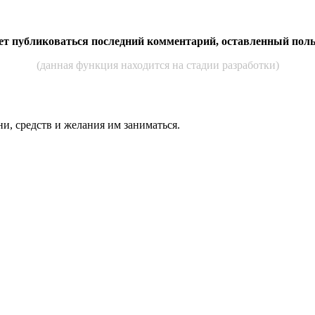
дет публиковаться последний комментарий, оставленный пол
(данная функция находится на стадии разработки)
ни, средств и же­лания им за­нимать­ся.