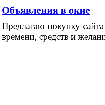
Объявления в окне
Пред­ла­гаю по­куп­ку сай­т
вре­мени, средств и же­лани